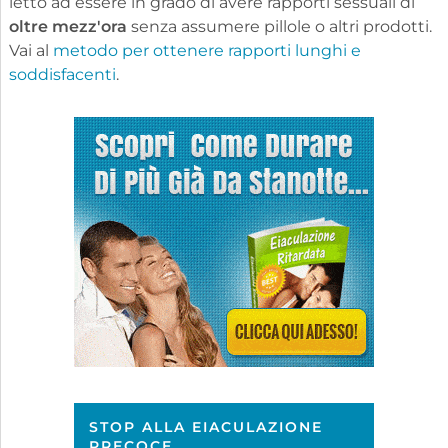
letto ad essere in grado di avere rapporti sessuali di
oltre mezz'ora
senza assumere pillole o altri prodotti.
Vai al
metodo per ottenere rapporti lunghi e
soddisfacenti
.
STOP ALLA EIACULAZIONE
PRECOCE