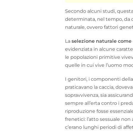
Secondo alcuni studi, questa
determinata, nel tempo, da di
naturale, ovvero fattori gene
La
selezione naturale come 
evidenziata in alcune caratte
le popolazioni primitive viv
quelle in cui vive l’uomo mo
I genitori, i componenti dell
praticavano la caccia, dove
sopravvivenza, sia assicurando
sempre all’erta contro i pre
riproduzione fosse essenziale
frenetici: l’atto sessuale no
c’erano lunghi periodi di affe