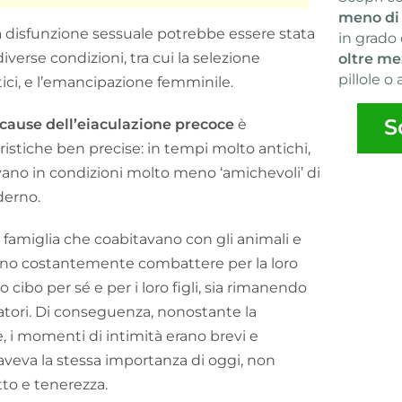
meno di
 disfunzione sessuale potrebbe essere stata
in grado 
verse condizioni, tra cui la selezione
oltre me
pillole o 
tici, e l’emancipazione femminile.
S
cause dell’eiaculazione precoce
è
ristiche ben precise: in tempi molto antichi,
evano in condizioni molto meno ‘amichevoli’ di
derno.
a famiglia che coabitavano con gli animali e
vano costantemente combattere per la loro
 cibo per sé e per i loro figli, sia rimanendo
datori. Di conseguenza, nonostante la
, i momenti di intimità erano brevi e
n aveva la stessa importanza di oggi, non
tto e tenerezza.