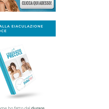
ALLA EIACULAZIONE
OCE
ome ho fatto dal
durare