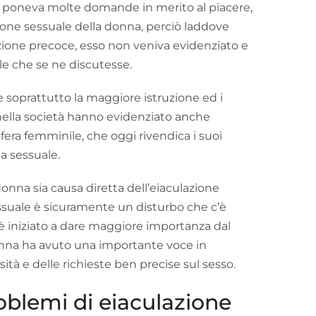
i poneva molte domande in merito al piacere,
zione sessuale della donna, perciò laddove
zione precoce, esso non veniva evidenziato e
le che se ne discutesse.
soprattutto la maggiore istruzione ed i
 nella società hanno evidenziato anche
sfera femminile, che oggi rivendica i suoi
ta sessuale.
onna sia causa diretta dell’eiaculazione
ssuale è sicuramente un disturbo che c’è
 è iniziato a dare maggiore importanza dal
nna ha avuto una importante voce in
ità e delle richieste ben precise sul sesso.
roblemi di eiaculazione