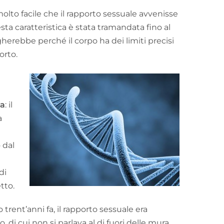
molto facile che il rapporto sessuale avvenisse
ta caratteristica è stata tramandata fino al
herebbe perché il corpo ha dei limiti precisi
orto.
na
: il
a
 dal
di
etto.
trent’anni fa, il rapporto sessuale era
 di cui non si parlava al di fuori delle mura