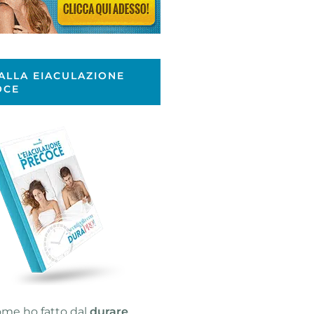
ALLA EIACULAZIONE
OCE
ome ho fatto dal
durare