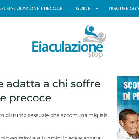
LLA EIACULAZIONE PRECOCE
GUIDE
RISORSE GRA
 adatta a chi soffre
ne precoce
n disturbo sessuale che accomuna migliaia
 giovanissimi e gli uomini in età avanzata: i