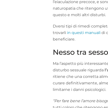
l’eiaculazione precoce, e sono
naturopatia che ritengono ut
questo e molti altri disturbi.
Dversi tipi di rimedi complet
trovarli
in questi manuali
di 
beneficiare.
Nesso tra sesso
Ma l’aspetto più interessant
disturbo sessuale riguarda
l
ritiene che una corretta ali
curare definitivamente, alme
limitarne i danni psicologici.
“Per fare bene l’amore biso
tutti coloro che ritengono e