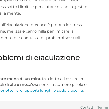
pompelmo; lo zinco invece è un valido aiuto
ess sotto i limiti, e per aiutare quindi a gestire
alla mente.
all’eiaculazione precoce è proprio lo stress:
ana, melissa e camomilla per limitare la
amento per contrastare i problemi sessuali
roblemi di eiaculazione
are meno di un minuto
a letto ad essere in
ali di
oltre mezz'ora
senza assumere pillole o
r ottenere rapporti lunghi e soddisfacenti
.
Contatti
|
Termin