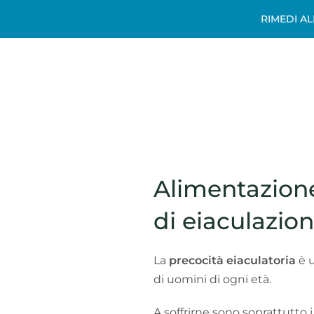
RIMEDI A
Alimentazione
di eiaculazio
La
precocità eiaculatoria
è u
di uomini di ogni età.
A soffrirne sono soprattutto i