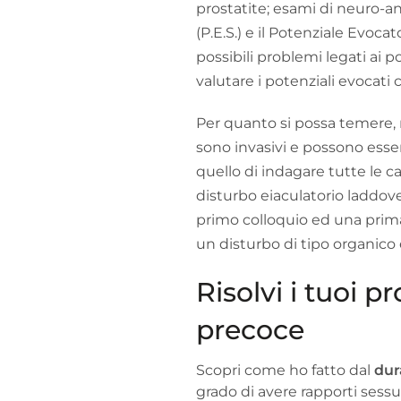
prostatite; esami di neuro-a
(P.E.S.) e il Potenziale Evocato
possibili problemi legati ai p
valutare i potenziali evocati co
Per quanto si possa temere, m
sono invasivi e possono esser
quello di indagare tutte le c
disturbo eiaculatorio laddove
primo colloquio ed una prima v
un disturbo di tipo organico 
Risolvi i tuoi p
precoce
Scopri come ho fatto dal
dur
grado di avere rapporti sessu