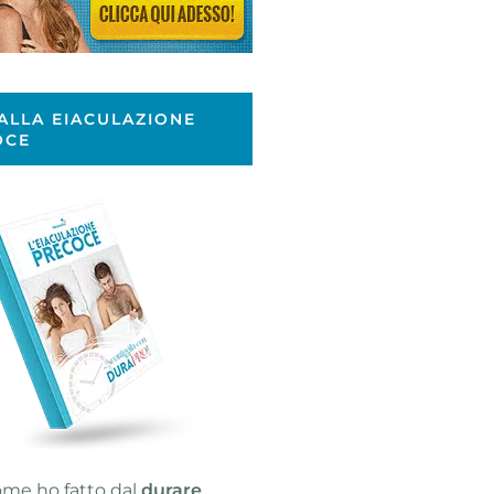
ALLA EIACULAZIONE
OCE
ome ho fatto dal
durare