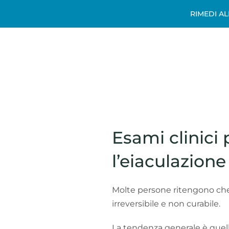
RIMEDI A
Esami clinici
l’eiaculazion
Molte persone ritengono che 
irreversibile e non curabile.
La tendenza generale è quella