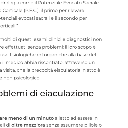
ndrologia come il Potenziale Evocato Sacrale
 Corticale (P.E.C.), il primo per rilevare
otenziali evocati sacrali e il secondo per
rticali.”
olti di questi esami clinici e diagnostici non
e effettuati senza problemi: il loro scopo è
ause fisiologiche ed organiche alla base del
 il medico abbia riscontrato, attraverso un
isita, che la precocità eiaculatoria in atto è
e non psicologico.
roblemi di eiaculazione
are meno di un minuto
a letto ad essere in
ali di
oltre mezz'ora
senza assumere pillole o