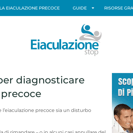
LLA EIACULAZIONE PRECOCE
GUIDE
RISORSE GRA
 per diagnosticare
e precoce
l’eiaculazione precoce sia un disturbo
 di rimandare – o in alcuni casi annullare del