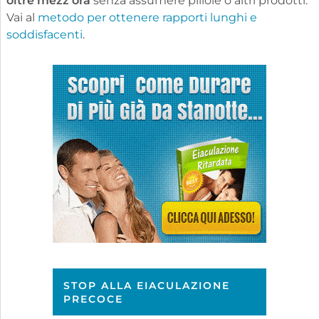
oltre mezz'ora
senza assumere pillole o altri prodotti.
Vai al
metodo per ottenere rapporti lunghi e
soddisfacenti
.
STOP ALLA EIACULAZIONE
PRECOCE