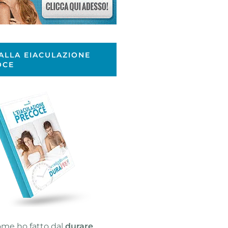
ALLA EIACULAZIONE
OCE
ome ho fatto dal
durare