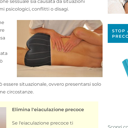
ne sessuale sia causata da situazioni
psicologici, conflitti o disagi.
ne
re
STOP 
PREC
ssa
nata
uò
ò essere situazionale, ovvero presentarsi solo
ne circostanze.
Elimina l'eiaculazione precoce
Se l'eiaculazione precoce ti
Scopri c