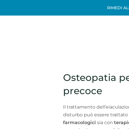
RIMEDI A
Osteopatia pe
precoce
Il trattamento dell’eiaculazi
disturbo può essere trattato 
farmacologici
sia con
terap