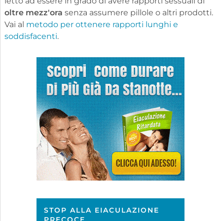
letto ad essere in grado di avere rapporti sessuali di
oltre mezz'ora
senza assumere pillole o altri prodotti.
Vai al
metodo per ottenere rapporti lunghi e
soddisfacenti
.
STOP ALLA EIACULAZIONE
PRECOCE