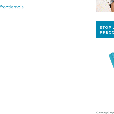
ffrontiamola
STOP 
PREC
Scopri c