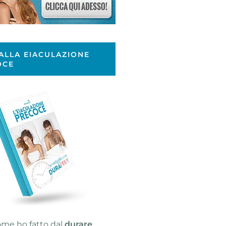
ALLA EIACULAZIONE
OCE
ome ho fatto dal
durare