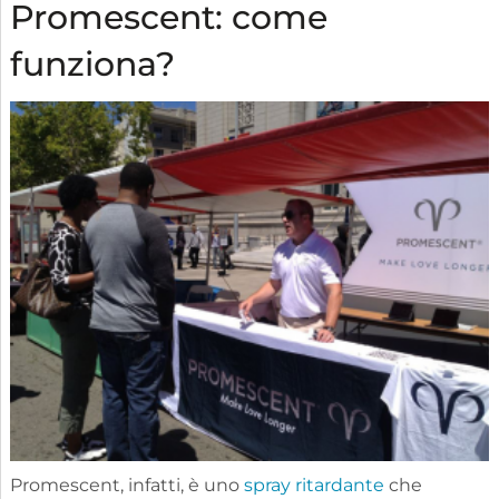
Promescent: come
funziona?
Promescent, infatti, è uno
spray ritardante
che